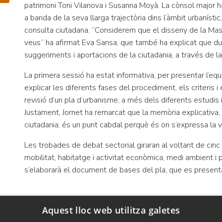
patrimoni Toni Vilanova i Susanna Moyà. La cònsol major h
a banda de la seva llarga trajectòria dins l’àmbit urbaníst
consulta ciutadana. “Considerem que el disseny de la Mass
veus” ha afirmat Eva Sansa, que també ha explicat que du
suggeriments i aportacions de la ciutadania, a través de 
La primera sessió ha estat informativa, per presentar l’eq
explicar les diferents fases del procediment, els criteris
revisió d’un pla d’urbanisme, a més dels diferents estudis 
Justament, Jornet ha remarcat que la memòria explicativa, 
ciutadania, és un punt cabdal perquè és on s’expressa la v
Les trobades de debat sectorial giraran al voltant de cinc
mobilitat, habitatge i activitat econòmica, medi ambient i 
s’elaborarà el document de bases del pla, que es present
Aquest lloc web utilitza galetes