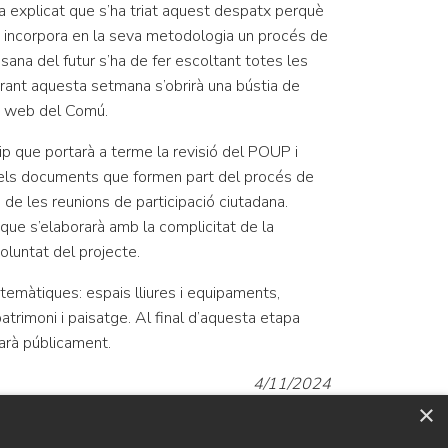
a explicat que s’ha triat aquest despatx perquè
ic, incorpora en la seva metodologia un procés de
ana del futur s’ha de fer escoltant totes les
rant aquesta setmana s’obrirà una bústia de
la web del Comú.
uip que portarà a terme la revisió del POUP i
 i els documents que formen part del procés de
i de les reunions de participació ciutadana.
que s’elaborarà amb la complicitat de la
oluntat del projecte.
 temàtiques: espais lliures i equipaments,
patrimoni i paisatge. Al final d’aquesta etapa
arà públicament.
4/11/2024
×