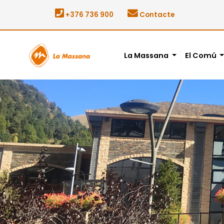
+376 736 900
Contacte
La Massana
El Comú