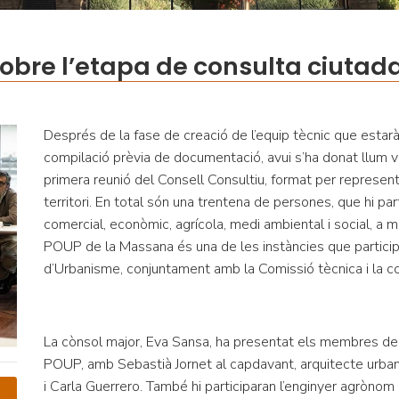
obre l’etapa de consulta ciutad
Després de la fase de creació de l’equip tècnic que estarà
compilació prèvia de documentació, avui s’ha donat llum v
primera reunió del Consell Consultiu, format per represen
territori. En total són una trentena de persones, que hi par
comercial, econòmic, agrícola, medi ambiental i social, a m
POUP de la Massana és una de les instàncies que participa
d’Urbanisme, conjuntament amb la Comissió tècnica i la c
La cònsol major, Eva Sansa, ha presentat els membres del
POUP, amb Sebastià Jornet al capdavant, arquitecte urba
i Carla Guerrero. També hi participaran l’enginyer agrònom 