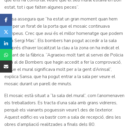
que ens ha confortat veure que el seu mural estava en bon
estat, tot i que falten algunes peces”.
Sansa assegura que “ha estat un gran moment quan hem
vist per un forat de la porta que el mosaic continuava
dempeus. Crec que avui és el millor homenatge que podem
fer a Sergi Mas”. Els bombers han pogut accedir a la sala
després d’haver localitzat la clau a la zona on ha indicat el
vigilant de la fàbrica. “Agraeixo molt tant al servei de Policia
com al de Bombers que hagin accedit a fer la comprovació,
ja que el mural significava molt per a la gent d’Arinsal”,
explica Sansa, que ha pogut entrar a la sala per veure el
mosaic durant un parell de minuts.
El mosaic està situat a “la sala del mural”, com l’anomenaven
els treballadors. Es tracta d’una sala amb grans vidrieres,
perquè els vianants poguessin veure’l des de l’exterior.
Aquest edifici es va bastir com a sala de recepció, dins les
obres d’ampliació realitzades a finals dels 80.