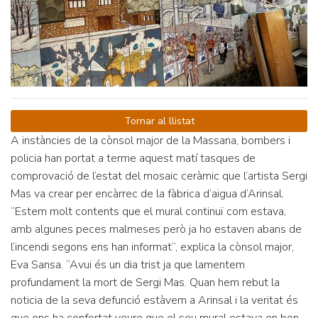
Tornar al llistat
A instàncies de la cònsol major de la Massana, bombers i
policia han portat a terme aquest matí tasques de
comprovació de l’estat del mosaic ceràmic que l’artista Sergi
Mas va crear per encàrrec de la fàbrica d’aigua d’Arinsal.
“Estem molt contents que el mural continuï com estava,
amb algunes peces malmeses però ja ho estaven abans de
l’incendi segons ens han informat”, explica la cònsol major,
Eva Sansa. “Avui és un dia trist ja que lamentem
profundament la mort de Sergi Mas. Quan hem rebut la
noticia de la seva defunció estàvem a Arinsal i la veritat és