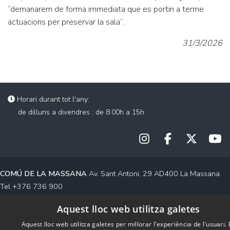
“demanarem de forma immediata que es portin a terme
actuacions per preservar la sala”.
31/3/2026
Horari durant tot l'any:
de dilluns a divendres : de 8.00h a 15h
COMÚ DE LA MASSANA
Av. Sant Antoni, 29 AD400 La Massana
Tel +376 736 900
Contacte
Aquest lloc web utilitza galetes
Aquest lloc web utilitza galetes per millorar l'experiència de l'usuari.