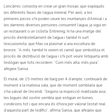
L’encàrrec consistia en crear un gran mosaic que expliqués
les diferents fases de l’aigua mineral. Per això, a les
primeres peces s’hi poden veure les muntanyes d’Arinsal i a
les darreres diverses persones consumint l’aigua, ja sigui en
un restaurant o un ciclista. Entremig, hi ha una imatge del
procés d’embotellament de l’aigua i també hi surt
l’excusionista, que Mas va plasmar a una escultura de
bronze. “A més, també hi veiem el camió que simbolitza el
procés de distribució de l’aigua i s’hi pot veure l’etiqueta amb
l’eslògan que tots recordem: “Com més alta, més pura”,
afegeix Sansa.
El mural, de 15 metres de llarg per 4 d’ample, continuarà de
moment a la mateixa sala, que de moment semblaria que
s’ha salvat de l’incendi. “Segons la inspecció realitzada avui,
les bigues del sostre sembla que estiguin en bones
condicions tot i que encara és d’hora per valorar l’estat real
d’aquesta part de l’edifici”, afirma Sansa, que afegeix que