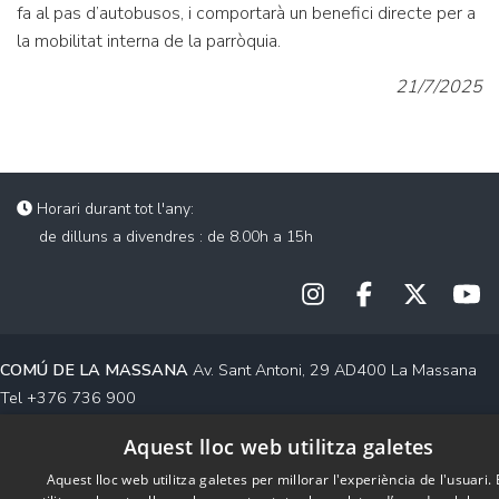
fa al pas d’autobusos, i comportarà un benefici directe per a
la mobilitat interna de la parròquia.
21/7/2025
Horari durant tot l'any:
de dilluns a divendres : de 8.00h a 15h
COMÚ DE LA MASSANA
Av. Sant Antoni, 29 AD400 La Massana
Tel +376 736 900
Contacte
Aquest lloc web utilitza galetes
Aquest lloc web utilitza galetes per millorar l'experiència de l'usuari.