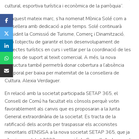
cultural, esportiva turística i econòmica de la parròquia”.
En aquest mateix marc, s’ha nomenat Mònica Solé com a
consellera amb dedicació a ple temps. Solé continuarà
presidint la Comissió de Turisme, Comerç i Dinamització,
amb l’objectiu de garantir el bon desenvolupament de
projectes turístics en curs i vetllar per la coordinació de les
accions de suport al teixit comercial. A més, la nova
estructura també permetrà donar cobertura a l’absència
temporal per baixa per maternitat de la consellera de
Cultura, Alexia Verdaguer.
En relació amb la societat participada SETAP 365, el
Consell de Comú ha facultat els cònsols perquè votin
favorablement als canvis que es proposaran a la Junta
General extraordinària de la societat. Es tracta de la
ratificació dels acords per traspassar els accionistes
minoritaris d’ENSISA a la nova societat SETAP 365, que ja