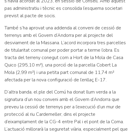
s’havia acordat al 2023, en sessió de Consell. Amb aquest
pas administratiu i tècnic es consolida l’esquema societari
previst al pacte de socis.
També s’ha aprovat una addenda al conveni de cessió de
terrenys amb el Govern d’Andorra per al projecte del
desviament de la Massana. L’acord incorpora tres parcel·les
de titularitat comunal per poder portar a terme l’obra. Es
tracta del terreny conegut com a Hort de la Mola de Casa
Quico (295,10 m²), una porció de la parcel·la Cobert La
Mola (2,99 m²) i una petita part comunal de 11,74 m²
afectada per la nova configuració de l’enllaç E-17.
D’altra banda, el ple del Comú ha donat llum verda a la
signatura d’un nou conveni amb el Govern d’Andorra que
preveu la cessió de terrenys per a l’execució d’un mur de
protecció al riu Cardemeller, dins el projecte
d’eixamplament de la CG-4 entre Pal i el pont de la Coma.
L’actuació millorarà la seguretat viària, especialment pel que