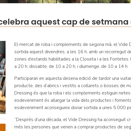
 celebra aquest cap de setmana 
El mercat de roba i complements de segona mà, el Vide D
sortida aquest divendres, a les 16 h, amb un recorregut d
zones d’estands habilitades a la Closeta i a les Fontetes. 
a 20 h; dissabte, de 10 a 20 h; i diumenge, de 10 a 14 h.
Participaran en aquesta desena edició de tardor una vuita
producte, des d’abrics i vestits a collarets o bosses de mà.
Dressing és que la roba i els complements estiguin netes i
esdeveniment és allargar la vida dels productes i fomentar
esdeveniment aconsegueix donar sortida a unes 5.000 pe
“Després d’una dècada, el Vide Dressing ha aconseguit c
més les persones que venen a comprar productes de seg