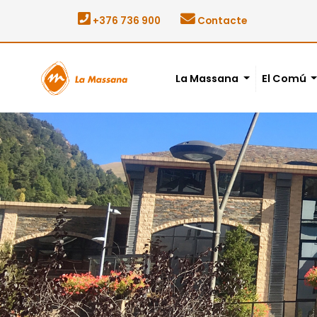
+376 736 900
Contacte
La Massana
El Comú