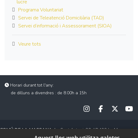
lucre
Programa Voluntariat
Servei de Teleatenció Domiciliària (TAD)
Servei d’informació i Assessorament (SIOA)
Veure tots
Horari durant tot l'any:
de dilluns a divendres : de 8.00h a 15h
COMÚ DE LA MASSANA
Av. Sant Antoni, 29 AD400 La Massana
Aquest lloc web utilitza galetes
Tel +376 736 900