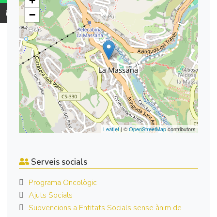
+
−
Leaflet
| ©
OpenStreetMap
contributors
Serveis socials
Programa Oncològic
Ajuts Socials
Subvencions a Entitats Socials sense ànim de